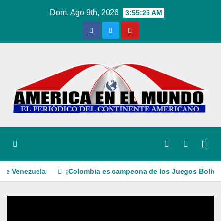
Ir
Dom. Ago 9th, 2026
3:55:26 AM
al
contenido
zuela
¡Colombia es campeona de los Juegos Bolivarianos 20