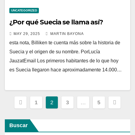
UNCATEGORIZED
¿Por qué Suecia se llama así?
MAY 29, 2025
MARTIN BAYONA
esta nota, Billiken te cuenta más sobre la historia de
Suecia y el origen de su nombre. PorLucía
JauzatEmail Los primeros habitantes de lo que hoy
es Suecia llegaron hace aproximadamente 14.000…
Paginación
1
2
3
…
5
de
entradas
Buscar