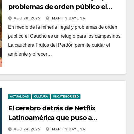
problemas de orden público el
Caucho es un refugio para los
AGO 28, 2025
MARTIN BAYONA
campesinos
En medio de la minería ilegal y problemas de orden
público el Caucho es un refugio para los campesinos
La cauchera Frutos del Perdón permite cuidar el
ambiente y ofrecer…
ACTUALIDAD
CULTURA
UNCATEGORIZED
El cerebro detrás de Netflix
Latinoamérica que puso a
Colombia en el mapa del
AGO 24, 2025
MARTIN BAYONA