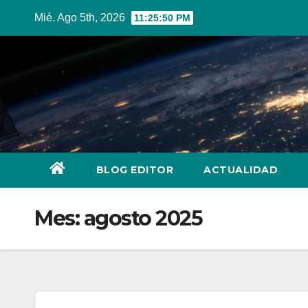
Ir
Mié. Ago 5th, 2026
11:25:50 PM
al
contenido
BLOG EDITOR
ACTUALIDAD
Mes:
agosto 2025