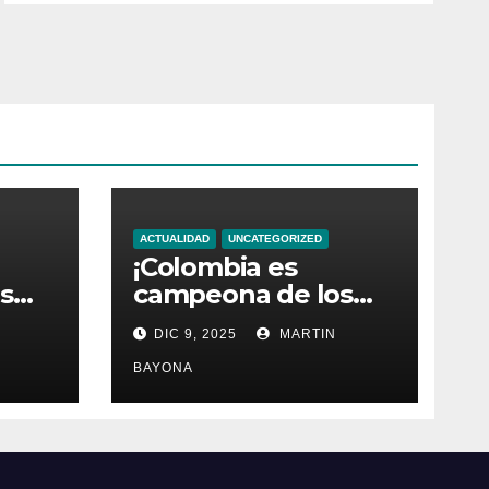
ACTUALIDAD
UNCATEGORIZED
¡Colombia es
s
campeona de los
anos
Juegos Bolivarianos
DIC 9, 2025
MARTIN
2025
BAYONA