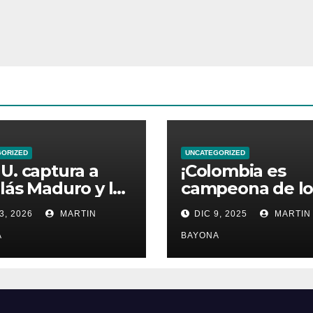
GORIZED
UNCATEGORIZED
U. captura a
¡Colombia es
lás Maduro y lo
campeona de lo
 de Venezuela
Juegos Bolivari
3, 2026
MARTIN
DIC 9, 2025
MARTIN
2025 !
A
BAYONA