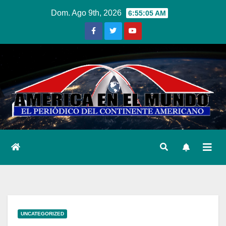
Ir
Dom. Ago 9th, 2026
6:55:06 AM
al
contenido
UNCATEGORIZED