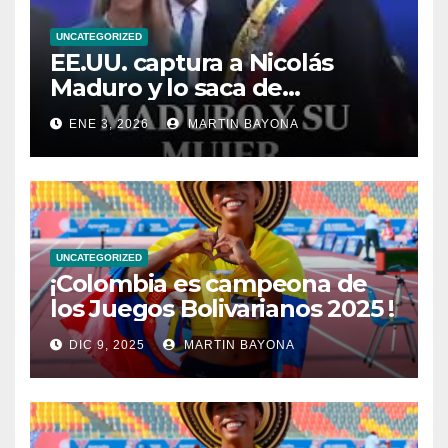
UNCATEGORIZED
EE.UU. captura a Nicolás
Maduro y lo saca de
Venezuela
ENE 3, 2026
MARTIN BAYONA
UNCATEGORIZED
¡Colombia es campeona de
los Juegos Bolivarianos 2025 !
DIC 9, 2025
MARTIN BAYONA